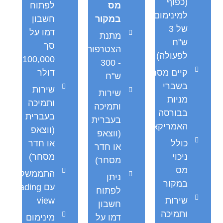
(כפוף
מס
לפתוח
למינימום
במקור
חשבון
של 3
דמו על
מתנת
ש"ח
סך
הצטרפות
לפעולה)
100,000
- 300
קיים מסחר
דולר
ש"ח
בשברי
שירות
שירות
מניות
ותמיכה
ותמיכה
בבורסה
בעברית
בעברית
האמריקאית
(ווצאפ
(ווצאפ
כולל
או חדר
או חדר
ניכוי
מסחר)
מסחר)
מס
התממשקות
ניתן
במקור
עם Trading
לפתוח
שירות
view
חשבון
ותמיכה
דמו על
מינימום