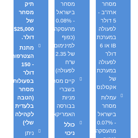
מסחר
מסחר
תיק
ארה"ב -
בישראל
מסחר
5 דולר
- 0.08%
של
לפעולה
מהעסקה
$25,000
במערכת
(כפוף
דולר.
IB או 6
למינימום
מתנת
דולר
של 2.35
הצטרפות
לפעולה
ש"ח
- 150
במערכת
לפעולה)
דולר
של
קיים מסחר
בפעולות
אקסלנס
בשברי
מסחר
עמלות
מניות
(הטבה
מסחר
בבורסה
בלעדית
בישראל
האמריקאית
לקהילה
- 0.07%
שלי)
כולל
מהעסקה
ניכוי
ניתן