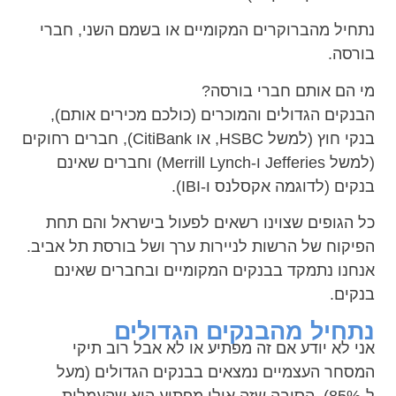
נתחיל מהברוקרים המקומיים או בשמם השני, חברי
בורסה.
מי הם אותם חברי בורסה?
הבנקים הגדולים והמוכרים (כולכם מכירים אותם),
בנקי חוץ (למשל HSBC, או CitiBank), חברים רחוקים
(למשל Jefferies ו-Merrill Lynch) וחברים שאינם
בנקים (לדוגמה אקסלנס ו-IBI).
כל הגופים שצוינו רשאים לפעול בישראל והם תחת
הפיקוח של הרשות לניירות ערך ושל בורסת תל אביב.
אנחנו נתמקד בבנקים המקומיים ובחברים שאינם
בנקים.
נתחיל מהבנקים הגדולים
אני לא יודע אם זה מפתיע או לא אבל רוב תיקי
המסחר העצמיים נמצאים בבנקים הגדולים (מעל
ל-85%), הסיבה שזה אולי מפתיע היא שהעמלות